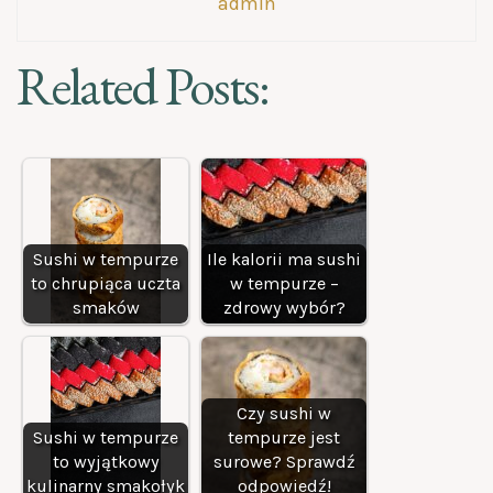
admin
Related Posts:
Sushi w tempurze
Ile kalorii ma sushi
to chrupiąca uczta
w tempurze –
smaków
zdrowy wybór?
Czy sushi w
Sushi w tempurze
tempurze jest
to wyjątkowy
surowe? Sprawdź
kulinarny smakołyk
odpowiedź!