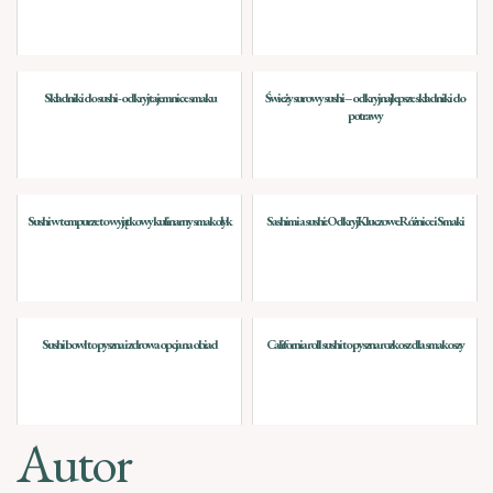
Składniki do sushi - odkryj tajemnice smaku
Świeży surowy sushi – odkryj najlepsze składniki do
potrawy
Sushi w tempurze to wyjątkowy kulinarny smakołyk
Sashimi a sushi: Odkryj Kluczowe Różnice i Smaki
Sushi bowl to pyszna i zdrowa opcja na obiad
California roll sushi to pyszna rozkosz dla smakoszy
Autor