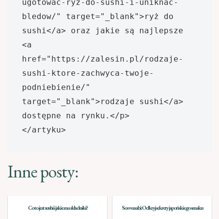
ugotowac-ryz-do-sushi-i-uniknac-
bledow/" target="_blank">ryż do 
sushi</a> oraz jakie są najlepsze 
<a 
href="https://zalesin.pl/rodzaje-
sushi-ktore-zachwyca-twoje-
podniebienie/" 
target="_blank">rodzaje sushi</a> 
dostępne na rynku.</p>

Inne posty:
Co to jest sushi i jakie ma składniki?
Sos wasabi: Odkryj sekrety japońskiego smaku