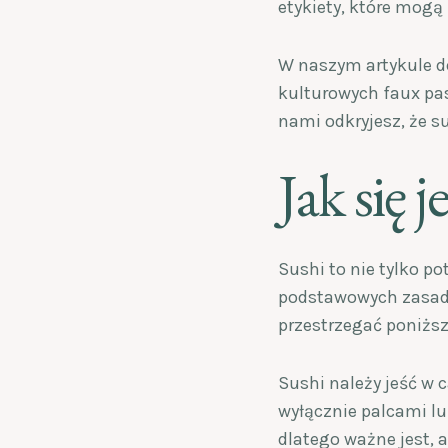
etykiety, które mogą
W naszym artykule do
kulturowych faux pas
nami odkryjesz, że su
Jak się 
Sushi to nie tylko p
podstawowych zasad. 
przestrzegać poniższ
Sushi należy jeść w 
wyłącznie palcami lu
dlatego ważne jest, a