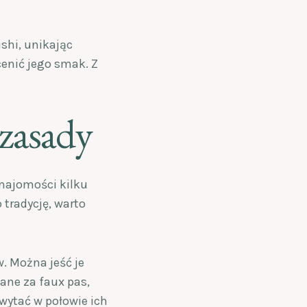
shi, unikając
cenić jego smak. Z
 zasady
znajomości kilku
tradycję, warto
. Można jeść je
wane za faux pas,
hwytać w połowie ich