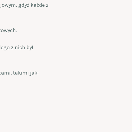
ojowym, gdyż każde z
kowych.
go z nich był
ami, takimi jak: