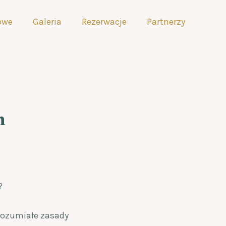
iowe
Galeria
Rezerwacje
Partnerzy
m
?
zrozumiałe zasady