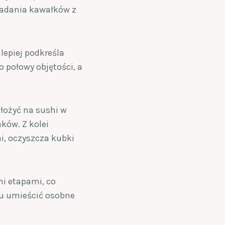
kładania kawałków z
lepiej podkreśla
 połowy objętości, a
łożyć na sushi w
ków. Z kolei
, oczyszcza kubki
i etapami, co
ku umieścić osobne