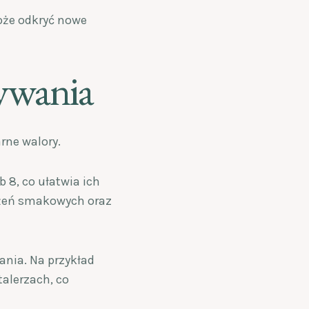
oże odkryć nowe
żywania
rne walory.
 8, co ułatwia ich
rażeń smakowych oraz
nia. Na przykład
talerzach, co