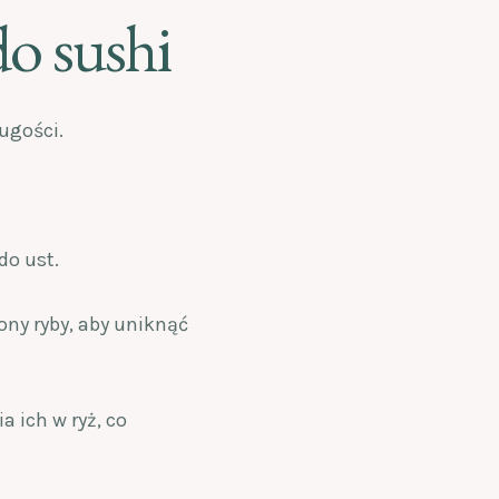
o sushi
ugości.
do ust.
ony ryby, aby uniknąć
 ich w ryż, co