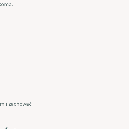
ękoma.
iem i zachować