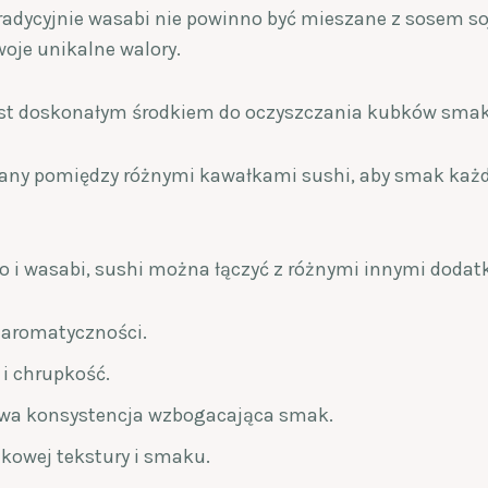
radycyjnie wasabi nie powinno być mieszane z sosem s
oje unikalne walory.
est doskonałym środkiem do oczyszczania kubków sma
any pomiędzy różnymi kawałkami sushi, aby smak każde
 i wasabi, sushi można łączyć z różnymi innymi dodatk
 aromatyczności.
 i chrupkość.
wa konsystencja wzbogacająca smak.
kowej tekstury i smaku.