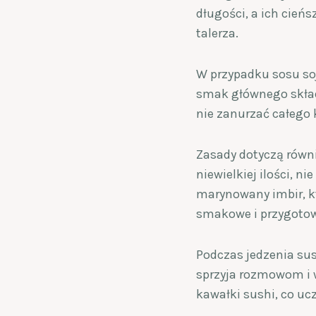
długości, a ich cień
talerza.
W przypadku sosu sojo
smak głównego składn
nie zanurzać całego 
Zasady dotyczą równi
niewielkiej ilości, 
marynowany imbir, k
smakowe i przygotowu
Podczas jedzenia su
sprzyja rozmowom i w
kawałki sushi, co uc