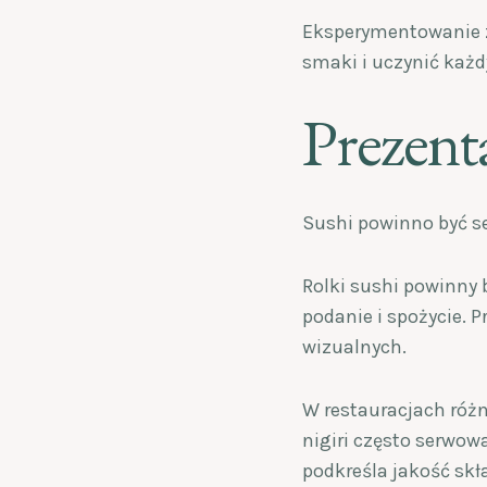
Eksperymentowanie z
smaki i uczynić każd
Prezenta
Sushi powinno być se
Rolki sushi powinny b
podanie i spożycie. 
wizualnych.
W restauracjach róż
nigiri często serwow
podkreśla jakość skł