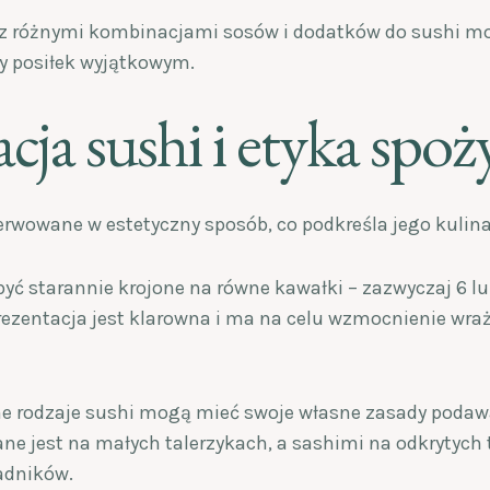
 różnymi kombinacjami sosów i dodatków do sushi m
y posiłek wyjątkowym.
cja sushi i etyka spo
rwowane w estetyczny sposób, co podkreśla jego kulina
yć starannie krojone na równe kawałki – zazwyczaj 6 lub
Prezentacja jest klarowna i ma na celu wzmocnienie w
ne rodzaje sushi mogą mieć swoje własne zasady podawa
ane jest na małych talerzykach, a sashimi na odkrytych 
adników.