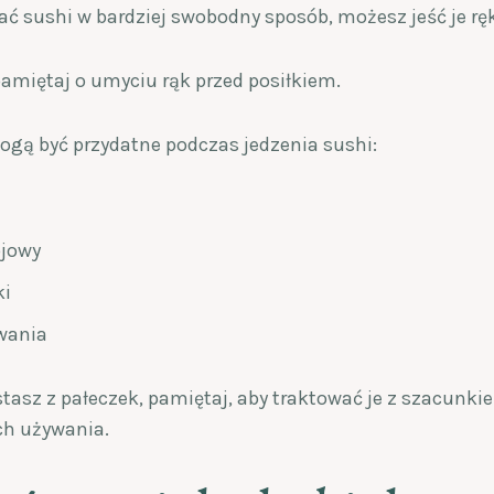
ać sushi w bardziej swobodny sposób, możesz jeść je r
amiętaj o umyciu rąk przed posiłkiem.
mogą być przydatne podczas jedzenia sushi:
ojowy
ki
owania
ystasz z pałeczek, pamiętaj, aby traktować je z szacunk
ch używania.