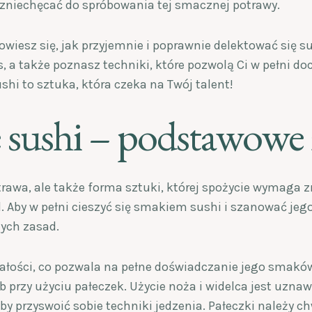
 zniechęcać do spróbowania tej smacznej potrawy.
wiesz się, jak przyjemnie i poprawnie delektować się su
, a także poznasz techniki, które pozwolą Ci w pełni do
shi to sztuka, która czeka na Twój talent!
je sushi – podstawowe
otrawa, ale także forma sztuki, której spożycie wymaga 
Aby w pełni cieszyć się smakiem sushi i szanować jego 
ych zasad.
całości, co pozwala na pełne doświadczanie jego smaków
b przy użyciu pałeczek. Użycie noża i widelca jest uzna
by przyswoić sobie techniki jedzenia. Pałeczki należy c