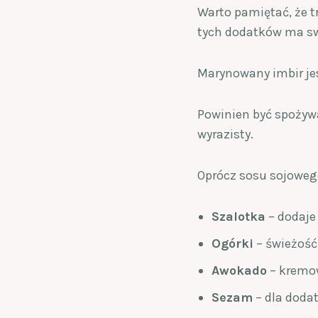
Warto pamiętać, że t
tych dodatków ma sw
Marynowany imbir j
Powinien być spożyw
wyrazisty.
Oprócz sosu sojowego
Szalotka
– dodaje
Ogórki
– świeżość
Awokado
– kremo
Sezam
– dla dodat