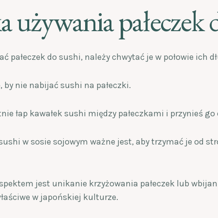
a używania pałeczek d
ć pałeczek do sushi, należy chwytać je w połowie ich dł
 by nie nabijać sushi na pałeczki.
tnie łap kawałek sushi między pałeczkami i przynieś go 
ushi w sosie sojowym ważne jest, aby trzymać je od str
pektem jest unikanie krzyżowania pałeczek lub wbijania
łaściwe w japońskiej kulturze.