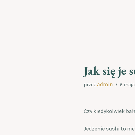
Przejdź
do
treści
Jak się je 
admin
przez
6 maja
Czy kiedykolwiek bałe
Jedzenie sushi to ni