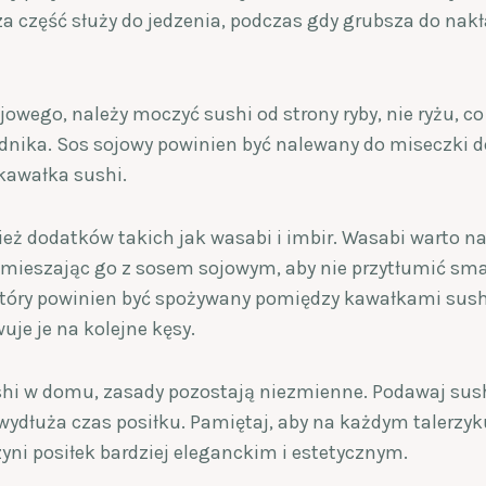
sza część służy do jedzenia, podczas gdy grubsza do na
wego, należy moczyć sushi od strony ryby, nie ryżu, co 
ika. Sos sojowy powinien być nalewany do miseczki do
kawałka sushi.
eż dodatków takich jak wasabi i imbir. Wasabi warto na
nie mieszając go z sosem sojowym, aby nie przytłumić sma
tóry powinien być spożywany pomiędzy kawałkami sushi
je je na kolejne kęsy.
shi w domu, zasady pozostają niezmienne. Podawaj sush
ydłuża czas posiłku. Pamiętaj, aby na każdym talerzy
zyni posiłek bardziej eleganckim i estetycznym.