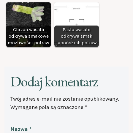
Chrzan wasabi
Pasta wasabi
odkrywa smakowe
odkrywa smak
możliwości potraw
japońskich potraw
Dodaj komentarz
Twój adres e-mail nie zostanie opublikowany.
Wymagane pola są oznaczone
*
Nazwa
*