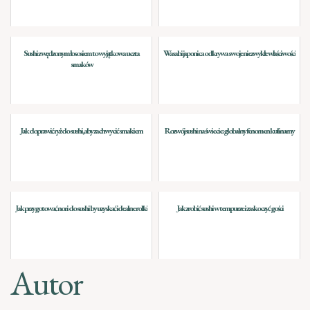
Sushi z wędzonym łososiem to wyjątkowa uczta
Wasabi japonica odkrywa swoje niezwykłe właściwości
smaków
Jak doprawić ryż do sushi, aby zachwycić smakiem
Rozwój sushi na świecie: globalny fenomen kulinarny
Jak przygotować nori do sushi by uzyskać idealne rolki
Jak zrobić sushi w tempurze i zaskoczyć gości
Autor