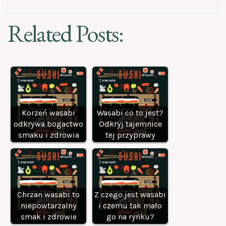
Related Posts:
Korzeń wasabi
Wasabi co to jest?
odkrywa bogactwo
Odkryj tajemnice
smaku i zdrowia
tej przyprawy
Chrzan wasabi to
Z czego jest wasabi
niepowtarzalny
i czemu tak mało
smak i zdrowie
go na rynku?