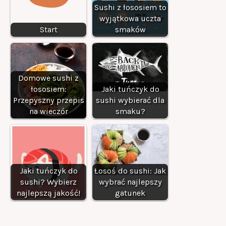
Sushi z łososiem to
wyjątkowa uczta
Start
smaków
Domowe sushi z
łososiem:
Jaki tuńczyk do
Przepyszny przepis
sushi wybierać dla
na wieczór
smaku?
Jaki tuńczyk do
Łosoś do sushi: Jak
sushi? Wybierz
wybrać najlepszy
najlepszą jakość!
gatunek