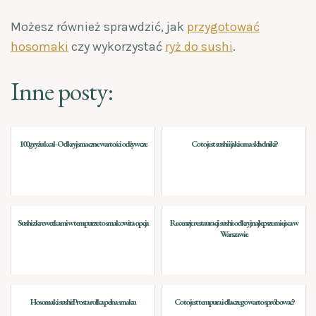
Możesz również sprawdzić, jak
przygotować
hosomaki
czy wykorzystać
ryż do sushi
.
Inne posty:
100g ryżu kcal - Odkryj smaczne wartości odżywcze
Co to jest sushi i jakie ma składniki?
Sushi z krewetkami w tempurze to smakowita opcja
Recenzje restauracji sushi: odkryj najlepsze miejsca w
Warszawie
Hosomaki sushi: Prosta rolka pełna smaku
Co to jest tempura i dlaczego warto spróbować?