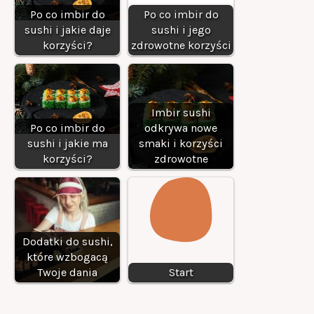
Po co imbir do
Po co imbir do
sushi i jakie daje
sushi i jego
korzyści?
zdrowotne korzyści
Imbir sushi
Po co imbir do
odkrywa nowe
sushi i jakie ma
smaki i korzyści
korzyści?
zdrowotne
Dodatki do sushi,
które wzbogacą
Twoje dania
Start