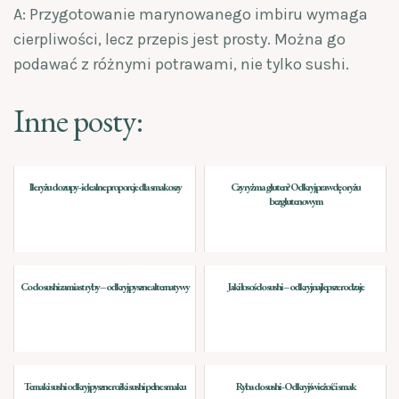
A: Przygotowanie marynowanego imbiru wymaga
cierpliwości, lecz przepis jest prosty. Można go
podawać z różnymi potrawami, nie tylko sushi.
Inne posty:
Ile ryżu do zupy - idealne proporcje dla smakoszy
Czy ryż ma gluten? Odkryj prawdę o ryżu
bezglutenowym
Co do sushi zamiast ryby – odkryj pyszne alternatywy
Jaki łosoś do sushi – odkryj najlepsze rodzaje
Temaki sushi odkryj pyszne rożki sushi pełne smaku
Ryba do sushi - Odkryj świeżość i smak