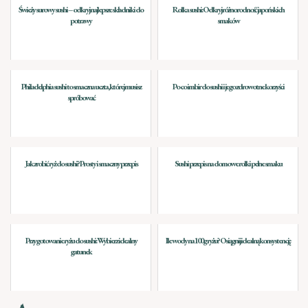
Świeży surowy sushi – odkryj najlepsze składniki do
Rolka sushi: Odkryj różnorodność japońskich
potrawy
smaków
Philadelphia sushi to smaczna uczta, której musisz
Po co imbir do sushi i jego zdrowotne korzyści
spróbować
Jak zrobić ryż do sushi? Prosty i smaczny przepis
Sushi przepis na domowe rolki pełne smaku
Przygotowanie ryżu do sushi: Wybierz idealny
Ile wody na 100g ryżu? Osiągnij idealną konsystencję
gatunek