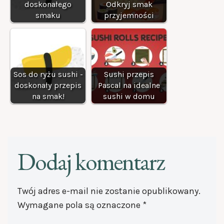
doskonałego
Odkryj smak
smaku
przyjemności
Sos do ryżu sushi -
Sushi przepis
doskonały przepis
Pascal na idealne
na smak!
sushi w domu
Dodaj komentarz
Twój adres e-mail nie zostanie opublikowany.
Wymagane pola są oznaczone
*