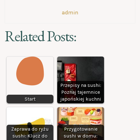
admin
Related Posts:
Przepisy na sushi:
Poznaj tajemnice
Start
japońskiej kuchni
Zaprawa do ryżu
Przygotowanie
sushi: Klucz do
sushi w domu: