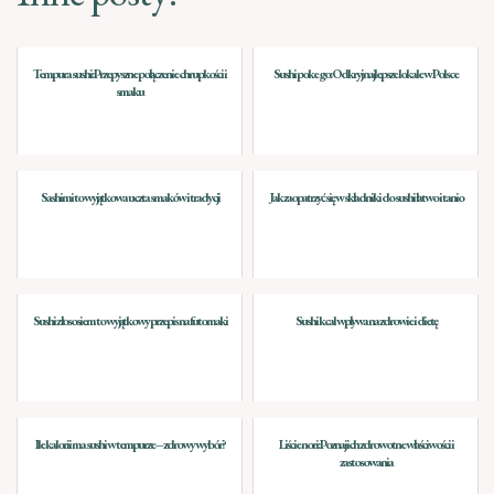
Tempura sushi: Przepyszne połączenie chrupkości i
Sushi poke go: Odkryj najlepsze lokale w Polsce
smaku
Sashimi to wyjątkowa uczta smaków i tradycji
Jak zaopatrzyć się w składniki do sushi łatwo i tanio
Sushi z łososiem to wyjątkowy przepis na futomaki
Sushi kcal wpływa na zdrowie i dietę
Ile kalorii ma sushi w tempurze – zdrowy wybór?
Liście nori: Poznaj ich zdrowotne właściwości i
zastosowania