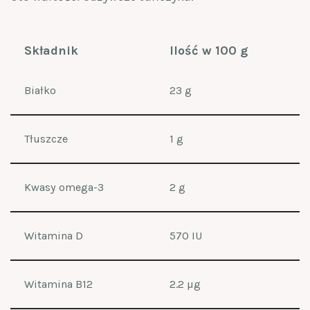
Składnik
Ilość w 100 g
Białko
23 g
Tłuszcze
1 g
Kwasy omega-3
2 g
Witamina D
570 IU
Witamina B12
2.2 µg