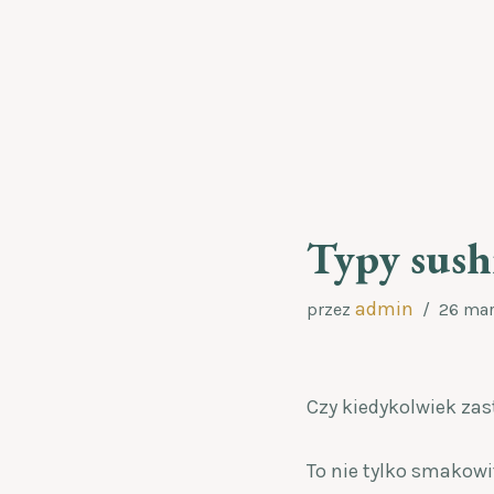
Przejdź
do
treści
Typy sush
admin
przez
26 mar
Czy kiedykolwiek zas
To nie tylko smakowit