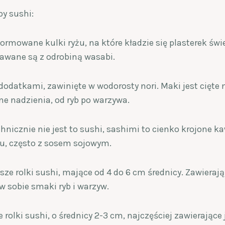
py sushi:
 formowane kulki ryżu, na które kładzie się plasterek św
awane są z odrobiną wasabi.
z dodatkami, zawinięte w wodorosty nori. Maki jest cięte
e nadzienia, od ryb po warzywa.
chnicznie nie jest to sushi, sashimi to cienko krojone ka
u, często z sosem sojowym.
ksze rolki sushi, mające od 4 do 6 cm średnicy. Zawierają
 w sobie smaki ryb i warzyw.
ie rolki sushi, o średnicy 2-3 cm, najczęściej zawierające