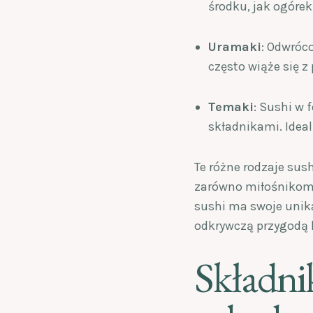
środku, jak ogórek
Uramaki
: Odwróco
często wiąże się 
Temaki
: Sushi w 
składnikami. Idea
Te różne rodzaje sus
zarówno miłośnikom 
sushi ma swoje unika
odkrywczą przygodą 
Składnik