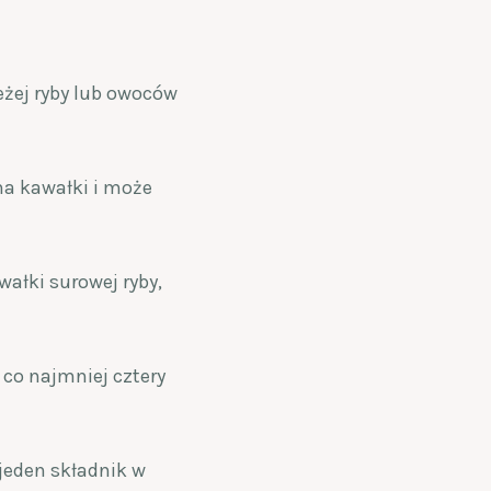
ieżej ryby lub owoców
 na kawałki i może
wałki surowej ryby,
 co najmniej cztery
 jeden składnik w