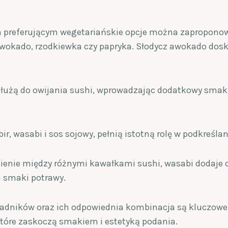
 preferującym wegetariańskie opcje można zaproponow
 awokado, rzodkiewka czy papryka. Słodycz awokado dos
Służą do owijania sushi, wprowadzając dodatkowy sma
.
bir, wasabi i sos sojowy, pełnią istotną rolę w podkreśl
ienie między różnymi kawałkami sushi, wasabi dodaje o
 smaki potrawy.
ładników oraz ich odpowiednia kombinacja są kluczowe
 które zaskoczą smakiem i estetyką podania.