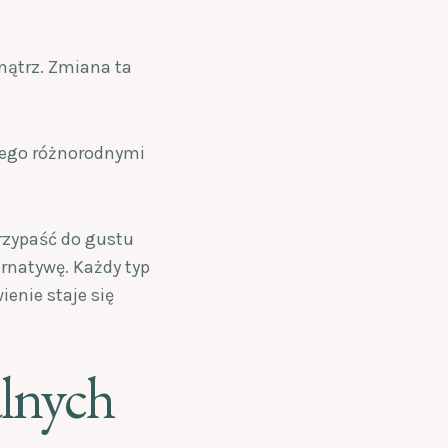
wnątrz. Zmiana ta
onego różnorodnymi
rzypaść do gustu
rnatywę. Każdy typ
enie staje się
alnych