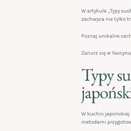
W artykule „Typy sus
zachwyca nie tylko 
Poznaj unikalne cechy
Zanurz się w fascynuj
Typy su
japońsk
W kuchni japońskiej i
metodami przygotow