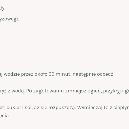
dy
 ryżowego
j wodzie przez około 30 minut, następnie odcedź.
yż z wodą. Po zagotowaniu zmniejsz ogień, przykryj i g
t, cukier i sól, aż się rozpuszczą. Wymieszaj to z ciepł
ęcia.