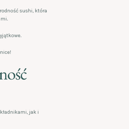
rodność sushi, która
ami.
wyjątkowe.
nice!
ność
kładnikami, jak i