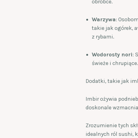
obróbce.
Warzywa
: Osobom
takie jak ogórek,
z rybami.
Wodorosty nori
: 
świeże i chrupiące
Dodatki, takie jak im
Imbir ożywia podnieb
doskonale wzmacnia
Zrozumienie tych sk
idealnych ról sushi,