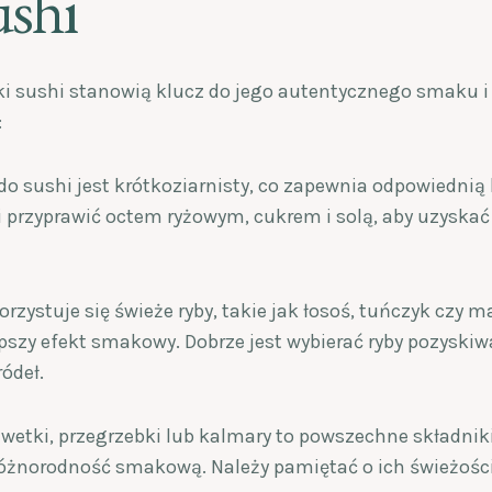
ushi
 sushi stanowią klucz do jego autentycznego smaku i 
:
 do sushi jest krótkoziarnisty, co zapewnia odpowiednią 
 przyprawić octem ryżowym, cukrem i solą, aby uzyskać
orzystuje się świeże ryby, takie jak łosoś, tuńczyk czy 
epszy efekt smakowy. Dobrze jest wybierać ryby pozyskiw
ódeł.
ewetki, przegrzebki lub kalmary to powszechne składniki
óżnorodność smakową. Należy pamiętać o ich świeżości