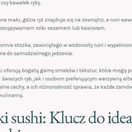
 czy kawałek ryby.
ne maki, gdzie ryż znajduje się na zewnątrz, a nori we
z posypywaniem rolki sezamem lub kawiorem.
formie stożka, zawiniętego w wodorosty nori i wypełni
lne do samodzielnego jedzenia.
hi oferują bogatą gamę smaków i tekstur, które mogą p
świeżych ryb, jak i osobom preferującym warzywną alte
lne cechy, a ich różnorodność sprawia, że każde zamówi
kulinarną.
i sushi: Klucz do ide