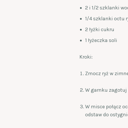
2 i 1/2 szklanki wo
1/4 szklanki octu
2 łyżki cukru
1 łyżeczka soli
Kroki:
Zmocz ryż w zimne
W garnku zagotuj r
W misce połącz oce
odstaw do ostygni