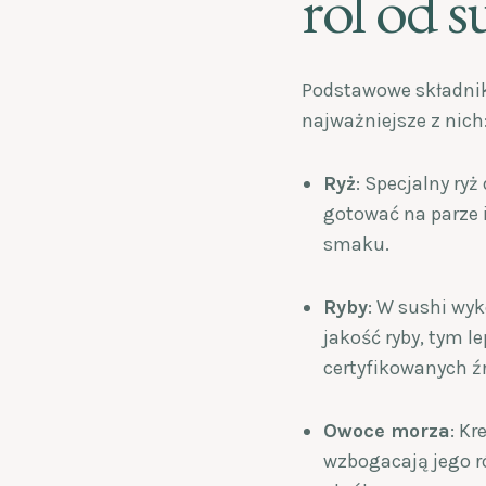
rol od s
Podstawowe składniki
najważniejsze z nich
Ryż
: Specjalny ryż
gotować na parze i
smaku.
Ryby
: W sushi wyk
jakość ryby, tym l
certyfikowanych źr
Owoce morza
: Kr
wzbogacają jego r