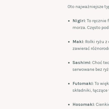
Oto najważniejsze ty
Nigiri
: To ręcznie
morza. Często pod
Maki
: Rolki ryżu 
zawierać różnorodn
Sashimi
: Choć te
serwowane bez ryż
Futomaki
: To wię
składniki, łączące
Hosomaki
: Cienk