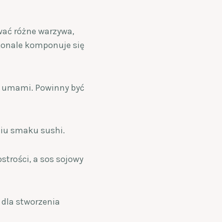
ać różne warzywa,
konale komponuje się
k umami. Powinny być
aniu smaku sushi.
strości, a sos sojowy
 dla stworzenia