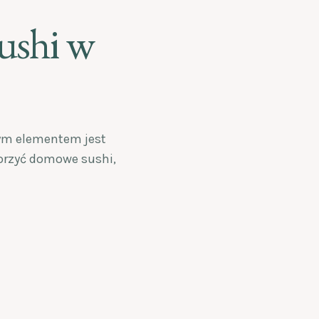
sushi w
wym elementem jest
worzyć domowe sushi,