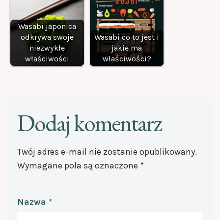
Wasabi japonica
odkrywa swoje
Wasabi co to jest i
niezwykłe
jakie ma
właściwości
właściwości?
Dodaj komentarz
Twój adres e-mail nie zostanie opublikowany.
Wymagane pola są oznaczone
*
Nazwa
*