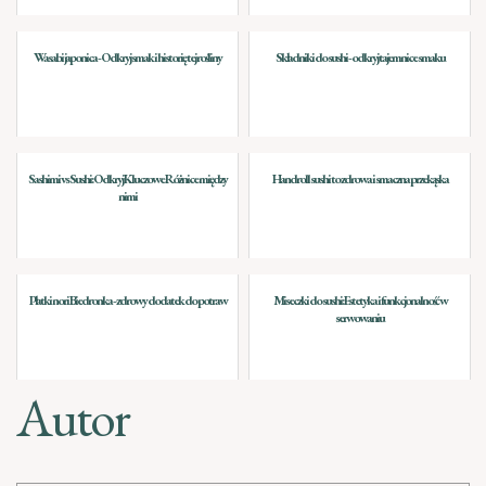
Wasabi japonica - Odkryj smak i historię tej rośliny
Składniki do sushi - odkryj tajemnice smaku
Sashimi vs Sushi: Odkryj Kluczowe Różnice między
Handroll sushi to zdrowa i smaczna przekąska
nimi
Płatki nori Biedronka - zdrowy dodatek do potraw
Miseczki do sushi: Estetyka i funkcjonalność w
serwowaniu
Autor