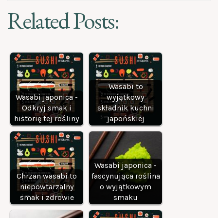
Related Posts:
Wasabi to
Wasabi japonica -
wyjątkowy
Odkryj smak i
składnik kuchni
historię tej rośliny
japońskiej
Wasabi japonica -
Chrzan wasabi to
fascynująca roślina
niepowtarzalny
o wyjątkowym
smak i zdrowie
smaku