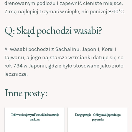
drenowanym podłożu i zapewnić cieniste miejsce.
Zimą najlepiej trzymać w cieple, nie poniżej 8-10°C.
Q: Skąd pochodzi wasabi?
A: Wasabi pochodzi z Sachalinu, Japonii, Korei i
Tajwanu, a jego najstarsze wzmianki datuje się na
rok 794 w Japonii, gdzie było stosowane jako zioło
lecznicze.
Inne posty:
Tofu w sosie sojowym: Pyszność, która oczaruje
Dango przepis – Odkryj smak japońskiego
smakoszy
przysmaku